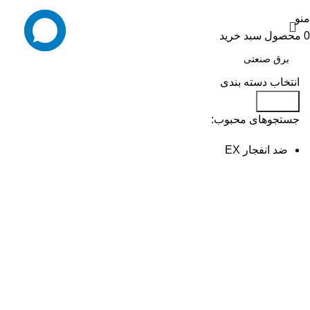
تمام حقوق برای شرکت ایران منکس محفوظ است.
منو
0
محصول
سبد خرید
انتخاب دسته بندی
جستجو
جستجوهای محبوب:
ضد انفجار EX
برق صنعتی
IP67
IP 44
IP68